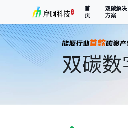
首
双碳解决
页
方案
双碳数