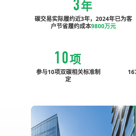
3
年
碳交易实际履约近3年，2024年已为客
户节省履约成本
9800万元
10
项
参与10项双碳相关标准制
1
定